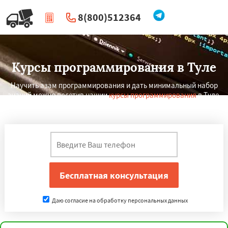
8(800)512364
|
Перезвоните мне
Курсы программирования в Туле
Научить азам программирования и дать минимальный набор
знаний можно посетив нашии
курсы программирования
в Туле,
по результатам которых вы сможете работать программистом.
×
×
Работаем по
УЗНАТЬ ПОДРОБНЕЕ
регионам
Даю согласие на обработку персональных данных
Ставрополь
Курск
Улан-Удэ
Сочи