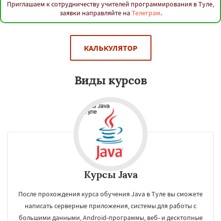
Тверь
Магнитогорск
Иваново
Брянск
Приглашаем к сотрудничеству учителей программирования в Туле,
Белгород
Сургут
Владимир
Чита
заявки направляйте на
Телеграм
.
Архангельск
Нижний Тагил
Симферополь
Калуга
Якутск
Грозный
Волжский
Смоленск
Саранск
Даю согласие на обработку персональных данных
Череповец
Курган
Подольск
Вологда
КАЛЬКУЛЯТОР
Орёл
Владикавказ
Тамбов
Мурманск
Петрозаводск
Нижневартовск
Кострома
Йошкар-Ола
Новороссийск
Виды курсов
Стерлитамак
Химки
Таганрог
Мытищи
Сыктывкар
Комсомольск-на-Амуре
Курсы Java
После прохождения курса обучения Java в Туле вы сможете
написать серверные приложения, системы для работы с
большими данными, Android-программы, веб- и десктопные