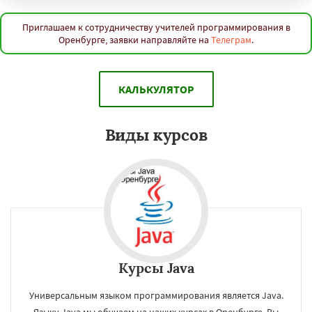
Набережные Челны
Астрахань
Киров
Пенза
Севастополь
Балашиха
Липецк
Чебоксары
Калининград
Тула
Приглашаем к сотрудничеству учителей программирования в
Оренбурге, заявки направляйте на
Телеграм
.
Ставрополь
Курск
Улан-Удэ
Сочи
Тверь
Магнитогорск
Иваново
Брянск
Даю согласие на обработку персональных данных
Белгород
Сургут
Владимир
Чита
Архангельск
Нижний Тагил
КАЛЬКУЛЯТОР
Симферополь
Калуга
Якутск
Грозный
Волжский
Смоленск
Саранск
Череповец
Курган
Подольск
Вологда
Виды курсов
Орёл
Курсы Java
Универсальным языком программирования является Java.