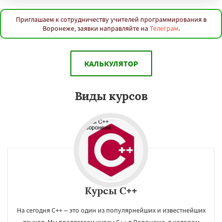
Тюмень
Тольятти
Ижевск
Барнаул
Ульяновск
Иркутск
Хабаровск
Махачкала
Ярославль
Владивосток
Приглашаем к сотрудничеству учителей программирования в
Воронеже, заявки направляйте на
Телеграм
.
Оренбург
Томск
Кемерово
Новокузнецк
Рязань
Набережные Челны
Астрахань
Даю согласие на обработку персональных данных
Киров
Пенза
Севастополь
Балашиха
Липецк
Чебоксары
Калининград
Тула
КАЛЬКУЛЯТОР
Ставрополь
Курск
Улан-Удэ
Сочи
Тверь
Магнитогорск
Иваново
Брянск
Белгород
Сургут
Владимир
Виды курсов
Курсы C++
На сегодня С++ – это один из популярнейших и известнейших